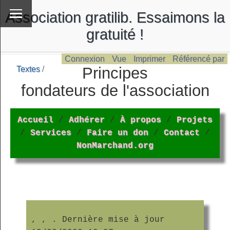
Association gratilib. Essaimons la
gratuité !
Connexion
Vue
Imprimer
Référencé par
Principes
Textes
/
\
Textes
fondateurs de l'association
Accueil
/
Adhérer
/
À propos
/
Projets
/
Services
/
Faire un don
/
Contact
/
NonMarchand.org
,
,
. Dernière mise à jour