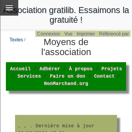
Association gratilib. Essaimons la
gratuité !
Connexion
Vue
Imprimer
Référencé par
Moyens de
Textes
/
\
Textes
l'association
Accueil
/
Adhérer
/
À propos
/
Projets
/
Services
/
Faire un don
/
Contact
/
NonMarchand.org
,
,
. Dernière mise à jour