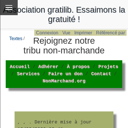
Association gratilib. Essaimons la
gratuité !
Connexion
Vue
Imprimer
Référencé par
Rejoignez notre
Textes
/
\
Textes
tribu non-marchande
Accueil
/
Adhérer
/
À propos
/
Projets
/
Services
/
Faire un don
/
Contact
/
NonMarchand.org
,
,
. Dernière mise à jour