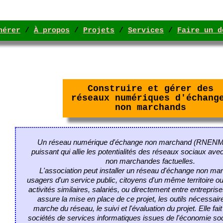
hérer
/
À propos
/
Projets
/
Services
/
Faire un d
Construire et gérer des
réseaux numériques d'échang
non marchands
Un réseau numérique d'échange non marchand (
RNEN
puissant qui allie les potentialités des réseaux sociaux ave
non marchandes factuelles.
L'association peut installer un réseau d'échange non ma
usagers d'un service public, citoyens d'un même territoire o
activités similaires, salariés, ou directement entre entrepris
assure la mise en place de ce projet, les outils nécessair
marche du réseau, le suivi et l'évaluation du projet. Elle fait
sociétés de services informatiques issues de l'économie soci