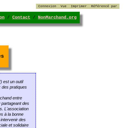
Connexion
Vue
Imprimer
Référencé par
on
/
Contact
/
NonMarchand.org
es
M
) est un outil
c des pratiques
rchand entre
u partageant des
es. L'association
es à la bonne
 intervenir des
ale et solidaire