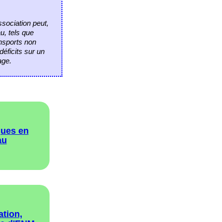
ssociation peut,
u, tels que
nsports non
déficits sur un
age.
ues en
au
tion,