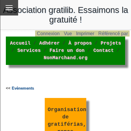
Association gratilib. Essaimons la
gratuité !
Connexion
Vue
Imprimer
Référencé par
Accueil
/
Adhérer
/
À propos
/
Projets
/
Services
/
Faire un don
/
Contact
/
NonMarchand.org
<<
Evènements
Organisation
de
gratiférias,