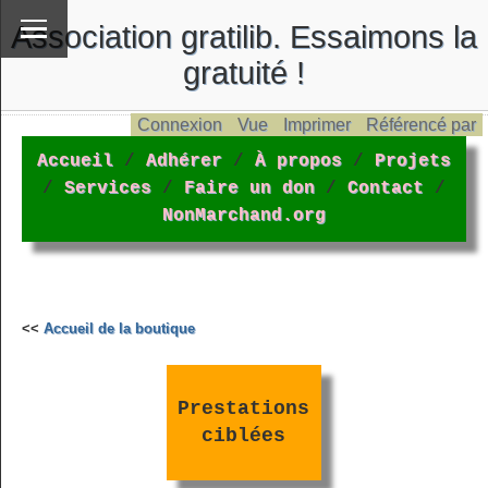
Association gratilib. Essaimons la
gratuité !
Connexion
Vue
Imprimer
Référencé par
Accueil
/
Adhérer
/
À propos
/
Projets
/
Services
/
Faire un don
/
Contact
/
NonMarchand.org
<<
Accueil de la boutique
Prestations
ciblées