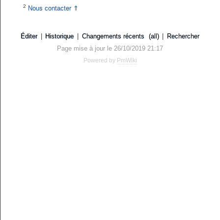
2
Nous contacter
⇑
Éditer
|
Historique
|
Changements récents
(all)
|
Rechercher
Page mise à jour le 26/10/2019 21:17
Powered by
PmWiki